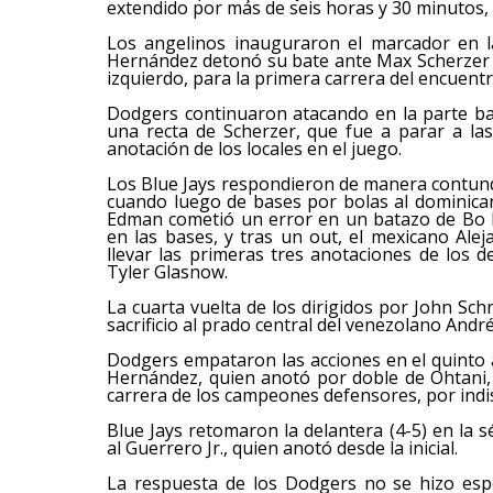
extendido por más de seis horas y 30 minutos, 
Los angelinos inauguraron el marcador en 
Hernández detonó su bate ante Max Scherzer y 
izquierdo, para la primera carrera del encuentr
Dodgers continuaron atacando en la parte ba
una recta de Scherzer, que fue a parar a la
anotación de los locales en el juego.
Los Blue Jays respondieron de manera contund
cuando luego de bases por bolas al dominica
Edman cometió un error en un batazo de Bo 
en las bases, y tras un out, el mexicano Ale
llevar las primeras tres anotaciones de los 
Tyler Glasnow.
La cuarta vuelta de los dirigidos por John Sch
sacrificio al prado central del venezolano Andr
Dodgers empataron las acciones en el quinto a
Hernández, quien anotó por doble de Ohtani, 
carrera de los campeones defensores, por indis
Blue Jays retomaron la delantera (4-5) en la s
al Guerrero Jr., quien anotó desde la inicial.
La respuesta de los Dodgers no se hizo espe