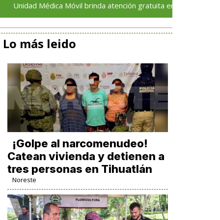
Médica Móvil brinda atención gratuita en La Florida; llegará a Pa
Lo más leido
¡Golpe al narcomenudeo!
Catean vivienda y detienen a
tres personas en Tihuatlán
Noreste