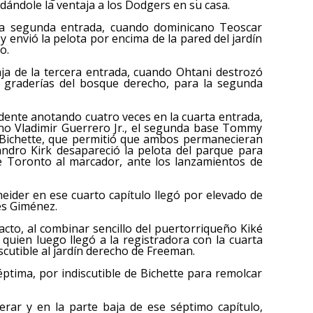
dándole la ventaja a los Dodgers en su casa.
la segunda entrada, cuando dominicano Teoscar
envió la pelota por encima de la pared del jardín
o.
ja de la tercera entrada, cuando Ohtani destrozó
s graderías del bosque derecho, para la segunda
ente anotando cuatro veces en la cuarta entrada,
no Vladimir Guerrero Jr., el segunda base Tommy
Bichette, que permitió que ambos permanecieran
jandro Kirk desapareció la pelota del parque para
de Toronto al marcador, ante los lanzamientos de
neider en ese cuarto capítulo llegó por elevado de
és Giménez.
cto, al combinar sencillo del puertorriqueño Kiké
quien luego llegó a la registradora con la cuarta
cutible al jardín derecho de Freeman.
éptima, por indiscutible de Bichette para remolcar
rar y en la parte baja de ese séptimo capítulo,