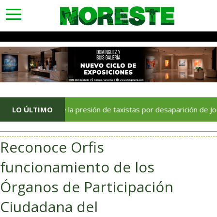
toggle
navigation
LO ÚLTIMO
Crece la presión de taxistas por desaparición de Joel Hern
Reconoce Orfis
funcionamiento de los
Órganos de Participación
Ciudadana del