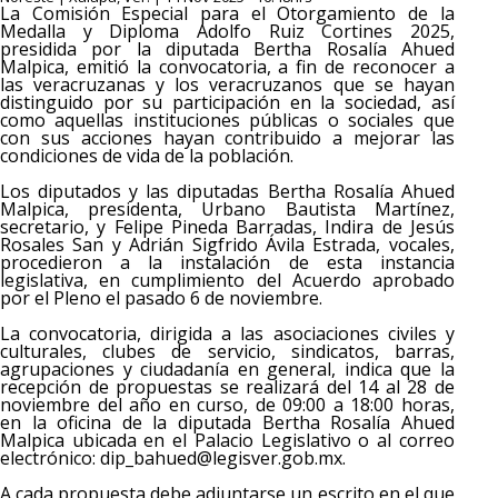
La Comisión Especial para el Otorgamiento de la
Medalla y Diploma Adolfo Ruiz Cortines 2025,
presidida por la diputada Bertha Rosalía Ahued
Malpica, emitió la convocatoria, a fin de reconocer a
las veracruzanas y los veracruzanos que se hayan
distinguido por su participación en la sociedad, así
como aquellas instituciones públicas o sociales que
con sus acciones hayan contribuido a mejorar las
condiciones de vida de la población.
Los diputados y las diputadas Bertha Rosalía Ahued
Malpica, presidenta, Urbano Bautista Martínez,
secretario, y Felipe Pineda Barradas, Indira de Jesús
Rosales San y Adrián Sigfrido Ávila Estrada, vocales,
procedieron a la instalación de esta instancia
legislativa, en cumplimiento del Acuerdo aprobado
por el Pleno el pasado 6 de noviembre.
La convocatoria, dirigida a las asociaciones civiles y
culturales, clubes de servicio, sindicatos, barras,
agrupaciones y ciudadanía en general, indica que la
recepción de propuestas se realizará del 14 al 28 de
noviembre del año en curso, de 09:00 a 18:00 horas,
en la oficina de la diputada Bertha Rosalía Ahued
Malpica ubicada en el Palacio Legislativo o al correo
electrónico: dip_bahued@legisver.gob.mx.
A cada propuesta debe adjuntarse un escrito en el que