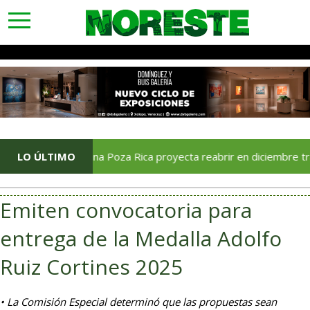
toggle
navigation
LO ÚLTIMO
Soriana Poza Rica proyecta reabrir en diciembre tras avanc
Emiten convocatoria para
entrega de la Medalla Adolfo
Ruiz Cortines 2025
• La Comisión Especial determinó que las propuestas sean