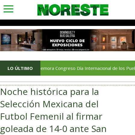
toggle
navigation
Conmemora Congreso Día Internacional de los Pueblos Indíg
LO ÚLTIMO
Noche histórica para la
Selección Mexicana del
Futbol Femenil al firmar
goleada de 14-0 ante San