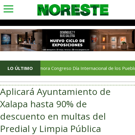
toggle
navigation
Conmemora Congreso Día Internacional de los Pueblos Indígena
LO ÚLTIMO
Aplicará Ayuntamiento de
Xalapa hasta 90% de
descuento en multas del
Predial y Limpia Pública