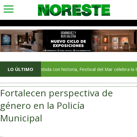
toggle
navigation
LO ÚLTIMO
Una bebida con historia, Festival del Mar celebra la tradición
Fortalecen perspectiva de
género en la Policía
Municipal