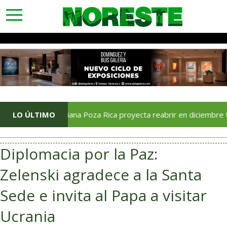
toggle
navigation
LO ÚLTIMO
Soriana Poza Rica proyecta reabrir en diciembre tras avanc
Diplomacia por la Paz:
Zelenski agradece a la Santa
Sede e invita al Papa a visitar
Ucrania