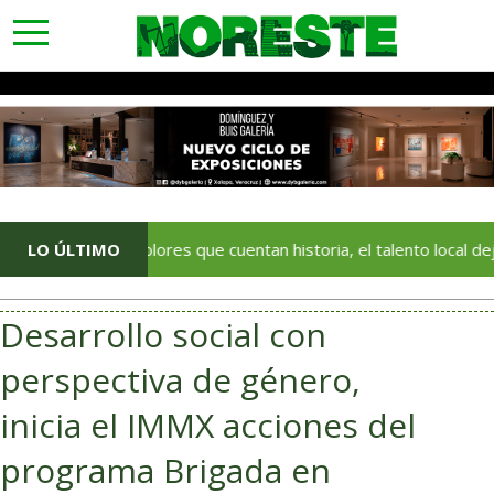
toggle
navigation
LO ÚLTIMO
Con colores que cuentan historia, el talento local deja huella e
Desarrollo social con
perspectiva de género,
inicia el IMMX acciones del
programa Brigada en