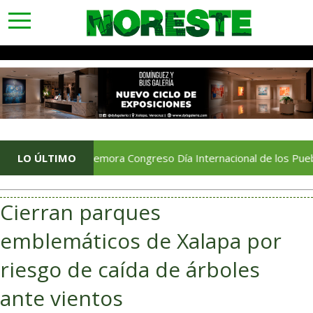
toggle
navigation
Conmemora Congreso Día Internacional de los Pueblos Indígen
LO ÚLTIMO
Cierran parques
emblemáticos de Xalapa por
riesgo de caída de árboles
ante vientos