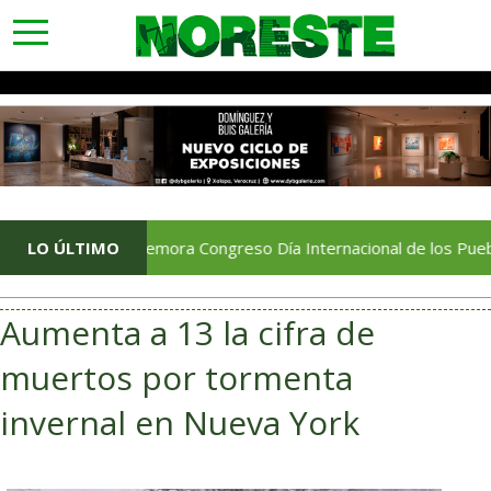
toggle
navigation
Conmemora Congreso Día Internacional de los Pueblos Indíge
LO ÚLTIMO
Aumenta a 13 la cifra de
muertos por tormenta
invernal en Nueva York