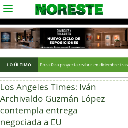
toggle
navigation
Soriana Poza Rica proyecta reabrir en diciembre tras avance d
LO ÚLTIMO
Los Angeles Times: Iván
Archivaldo Guzmán López
contempla entrega
negociada a EU