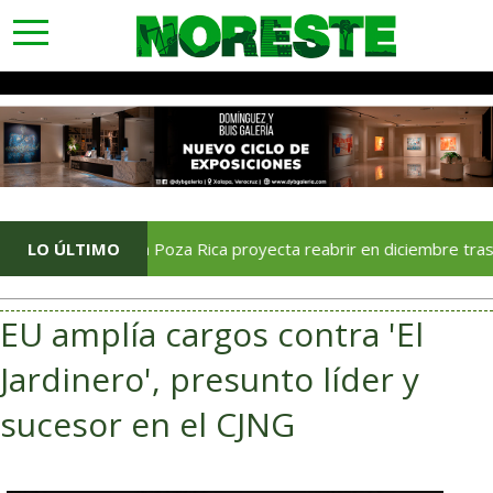
toggle
navigation
LO ÚLTIMO
Soriana Poza Rica proyecta reabrir en diciembre tras avance
EU amplía cargos contra 'El
Jardinero', presunto líder y
sucesor en el CJNG