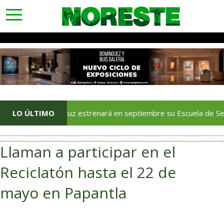
toggle
navigation
LO ÚLTIMO
Veracruz estrenará en septiembre su Escuela de Servicios Tur
Llaman a participar en el
Reciclatón hasta el 22 de
mayo en Papantla