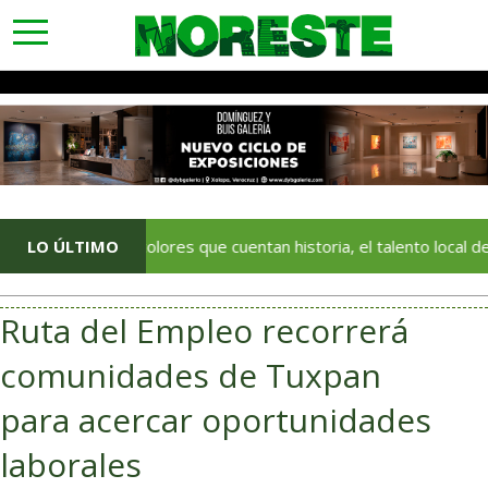
toggle
navigation
Con colores que cuentan historia, el talento local deja huella e
LO ÚLTIMO
Ruta del Empleo recorrerá
comunidades de Tuxpan
para acercar oportunidades
laborales