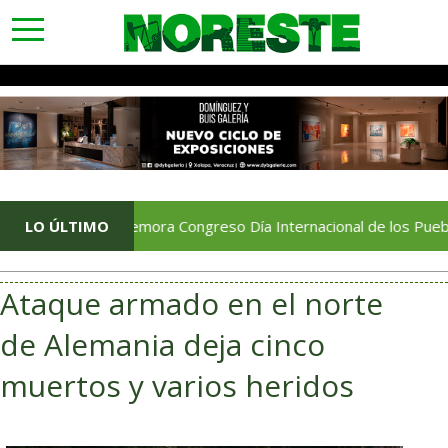
toggle
navigation
Conmemora Congreso Día Internacional de los Pueblos Indíg
LO ÚLTIMO
Ataque armado en el norte
de Alemania deja cinco
muertos y varios heridos