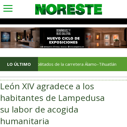
toggle
navigation
e rehabilitados de la carretera Álamo–Tihuatlán
LO ÚLTIMO
Cons
León XIV agradece a los
habitantes de Lampedusa
su labor de acogida
humanitaria