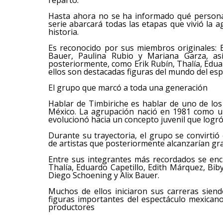
Hasta ahora no se ha informado qué personaje
serie abarcará todas las etapas que vivió la 
historia.
Es reconocido por sus miembros originales: 
Bauer, Paulina Rubio y Mariana Garza, as
posteriormente, como Erik Rubín, Thalía, Edua
ellos son destacadas figuras del mundo del e
El grupo que marcó a toda una generación
Hablar de Timbiriche es hablar de uno de lo
México. La agrupación nació en 1981 como un
evolucionó hacia un concepto juvenil que logró
Durante su trayectoria, el grupo se convirti
de artistas que posteriormente alcanzarían gran 
Entre sus integrantes más recordados se enc
Thalía, Eduardo Capetillo, Edith Márquez, Bi
Diego Schoening y Alix Bauer.
Muchos de ellos iniciaron sus carreras sie
figuras importantes del espectáculo mexican
productores