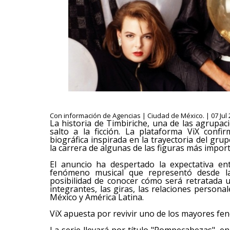
Con información de Agencias | Ciudad de México. | 07 Jul 
La historia de Timbiriche, una de las agrupac
salto a la ficción. La plataforma ViX conf
biográfica inspirada en la trayectoria del gr
la carrera de algunas de las figuras más impor
El anuncio ha despertado la expectativa en
fenómeno musical que representó desde la
posibilidad de conocer cómo será retratada u
integrantes, las giras, las relaciones persona
México y América Latina.
ViX apuesta por revivir uno de los mayores f
La serie llevará por título "Rompecabezas", 