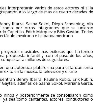
s interpretarán varios de estos actores ni si la
agrupación a lo largo de más de cuatro décadas de
Benny Ibarra, Sasha Sokol, Diego Schoening, Alix
í como por otros integrantes que se unieron
rdo Capetillo, Edith Márquez y Biby Gaytán. Todos
spectáculo mexicano e hispanoamericano.
s proyectos musicales más exitosos que ha tenido
a propuesta infantil y, con el paso de los años,
 conquistar a millones de seguidores.
ó en una auténtica plataforma para el lanzamiento
éxito en la música, la televisión y el cine.
uentran Benny Ibarra, Paulina Rubio, Erik Rubín,
by Gaytán, además de Sasha Sokol, Mariana Garza,
ndo niños y posteriormente se consolidaron como
o, ya sea como cantantes, actores, conductores o