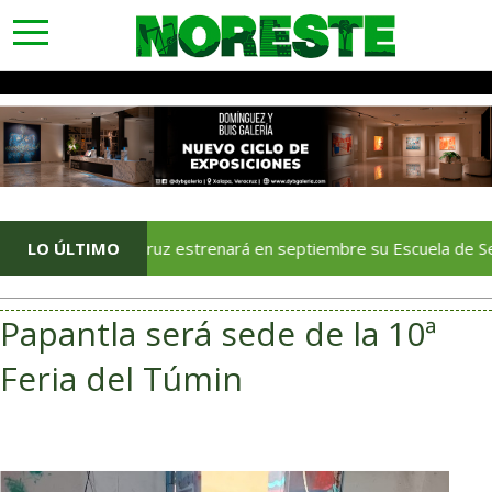
toggle
navigation
Veracruz estrenará en septiembre su Escuela de Servicios Turí
LO ÚLTIMO
Papantla será sede de la 10ª
Feria del Túmin