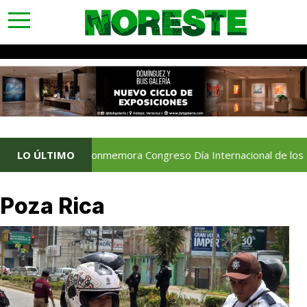
toggle
navigation
LO ÚLTIMO
Conmemora Congreso Día Internacional de los Puebl
Poza Rica