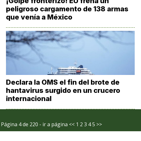
¡Golpe fronterizo! EU frena un
peligroso cargamento de 138 armas
que venía a México
Declara la OMS el fin del brote de
hantavirus surgido en un crucero
internacional
Página 4 de 220 - ir a página
<<
1
2
3
4
5
>>