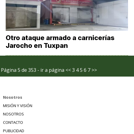
Otro ataque armado a carnicerías
Jarocho en Tuxpan
Página 5 de 353 - ir a página
<<
3
4
5
6
7
>>
Nosotros
MISIÓN Y VISIÓN
NOSOTROS
CONTACTO
PUBLICIDAD