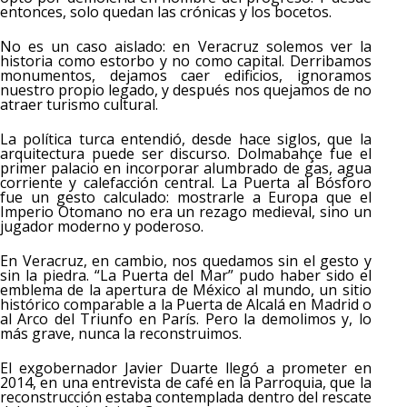
entonces, solo quedan las crónicas y los bocetos.
No es un caso aislado: en Veracruz solemos ver la
historia como estorbo y no como capital. Derribamos
monumentos, dejamos caer edificios, ignoramos
nuestro propio legado, y después nos quejamos de no
atraer turismo cultural.
La política turca entendió, desde hace siglos, que la
arquitectura puede ser discurso. Dolmabahçe fue el
primer palacio en incorporar alumbrado de gas, agua
corriente y calefacción central. La Puerta al Bósforo
fue un gesto calculado: mostrarle a Europa que el
Imperio Otomano no era un rezago medieval, sino un
jugador moderno y poderoso.
En Veracruz, en cambio, nos quedamos sin el gesto y
sin la piedra. “La Puerta del Mar” pudo haber sido el
emblema de la apertura de México al mundo, un sitio
histórico comparable a la Puerta de Alcalá en Madrid o
al Arco del Triunfo en París. Pero la demolimos y, lo
más grave, nunca la reconstruimos.
El exgobernador Javier Duarte llegó a prometer en
2014, en una entrevista de café en la Parroquia, que la
reconstrucción estaba contemplada dentro del rescate