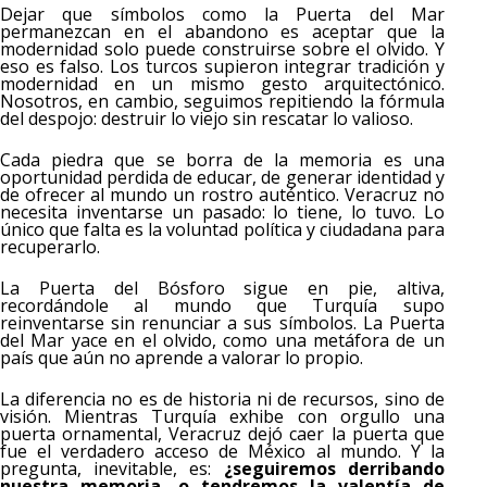
Dejar que símbolos como la Puerta del Mar
permanezcan en el abandono es aceptar que la
modernidad solo puede construirse sobre el olvido. Y
eso es falso. Los turcos supieron integrar tradición y
modernidad en un mismo gesto arquitectónico.
Nosotros, en cambio, seguimos repitiendo la fórmula
del despojo: destruir lo viejo sin rescatar lo valioso.
Cada piedra que se borra de la memoria es una
oportunidad perdida de educar, de generar identidad y
de ofrecer al mundo un rostro auténtico. Veracruz no
necesita inventarse un pasado: lo tiene, lo tuvo. Lo
único que falta es la voluntad política y ciudadana para
recuperarlo.
La Puerta del Bósforo sigue en pie, altiva,
recordándole al mundo que Turquía supo
reinventarse sin renunciar a sus símbolos. La Puerta
del Mar yace en el olvido, como una metáfora de un
país que aún no aprende a valorar lo propio.
La diferencia no es de historia ni de recursos, sino de
visión. Mientras Turquía exhibe con orgullo una
puerta ornamental, Veracruz dejó caer la puerta que
fue el verdadero acceso de México al mundo. Y la
pregunta, inevitable, es:
¿seguiremos derribando
nuestra memoria, o tendremos la valentía de