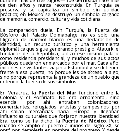
durante más de tres siglos— fue derribada hace más
de cien años y nunca reconstruida. En Turquía se
preserva y se capitaliza un símbolo sin utilidad
práctica; en México se destruyó un símbolo cargado
de memoria, comercio, cultura y vida cotidiana.
La comparación duele. En Turquía, la Puerta del
Bósforo del Palacio Dolmabahçe no es solo una
filigrana de mármol blanco: es una declaración de
identidad, un recurso turístico y una herramienta
diplomática que sigue generando prestigio. Atatürk, el
fundador de la República, utilizó ese mismo palacio
como residencia presidencial, y muchos de sus actos
públicos quedaron enmarcados por el mar. Cada año,
millones de visitantes viajan a Estambul y se detienen
frente a esa puerta, no porque les dé acceso a algo,
sino porque representa la grandeza de un pueblo que
entendió la fuerza de sus símbolos.
En Veracruz,
la Puerta del Mar
funcionó entre la
Colonia y el Porfiriato. No era ornamental, sino
esencial: por ahí entraban colonizadores,
comerciantes, refugiados, artistas y campesinos; por
ahí salían mercancías hacia Europa y llegaban
influencias culturales que forjaron nuestra identidad.
Era, como se ha dicho, la
Puerta de México
. Pero
cuando se amplió el puerto a inicios del siglo XX, se
optó por demolerla en nombre del progreso. Y desde