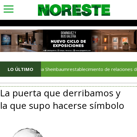
toggle
navigation
Anuncia Sheinbaumrestablecimiento de relaciones diplomáticas 
LO ÚLTIMO
La puerta que derribamos y
la que supo hacerse símbolo