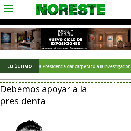
toggle
navigation
echaza la Presidencia dar carpetazo a la investigación sobre la d
LO ÚLTIMO
Debemos apoyar a la
presidenta