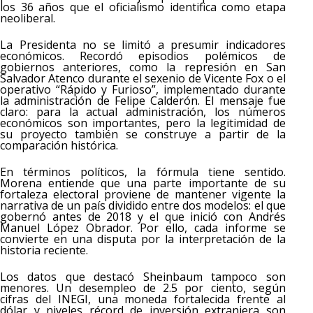
los 36 años que el oficialismo identifica como etapa
neoliberal.
La Presidenta no se limitó a presumir indicadores
económicos. Recordó episodios polémicos de
gobiernos anteriores, como la represión en San
Salvador Atenco durante el sexenio de Vicente Fox o el
operativo “Rápido y Furioso”, implementado durante
la administración de Felipe Calderón. El mensaje fue
claro: para la actual administración, los números
económicos son importantes, pero la legitimidad de
su proyecto también se construye a partir de la
comparación histórica.
En términos políticos, la fórmula tiene sentido.
Morena entiende que una parte importante de su
fortaleza electoral proviene de mantener vigente la
narrativa de un país dividido entre dos modelos: el que
gobernó antes de 2018 y el que inició con Andrés
Manuel López Obrador. Por ello, cada informe se
convierte en una disputa por la interpretación de la
historia reciente.
Los datos que destacó Sheinbaum tampoco son
menores. Un desempleo de 2.5 por ciento, según
cifras del INEGI, una moneda fortalecida frente al
dólar y niveles récord de inversión extranjera son