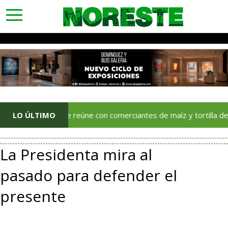
toggle
navigation
SAT se reúne con comerciantes de maíz y tortilla de Puebla, Tl
LO ÚLTIMO
La Presidenta mira al
pasado para defender el
presente