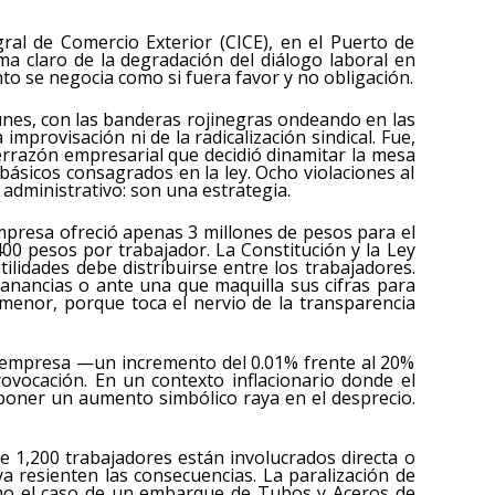
ral de Comercio Exterior (CICE), en el Puerto de
ma claro de la degradación del diálogo laboral en
nto se negocia como si fuera favor y no obligación.
lunes, con las banderas rojinegras ondeando en las
improvisación ni de la radicalización sindical. Fue,
errazón empresarial que decidió dinamitar la mesa
ásicos consagrados en la ley. Ocho violaciones al
administrativo: son una estrategia.
empresa ofreció apenas 3 millones de pesos para el
400 pesos por trabajador. La Constitución y la Ley
tilidades debe distribuirse entre los trabajadores.
nancias o ante una que maquilla sus cifras para
menor, porque toca el nervio de la transparencia
 la empresa —un incremento del 0.01% frente al 20%
rovocación. En un contexto inflacionario donde el
oponer un aumento simbólico raya en el desprecio.
e 1,200 trabajadores están involucrados directa o
ya resienten las consecuencias. La paralización de
omo el caso de un embarque de Tubos y Aceros de