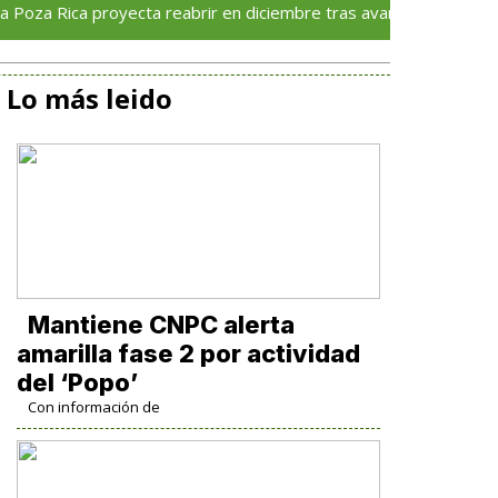
a proyecta reabrir en diciembre tras avance del 70 % en su recon
Lo más leido
Mantiene CNPC alerta
amarilla fase 2 por actividad
del ‘Popo’
Con información de