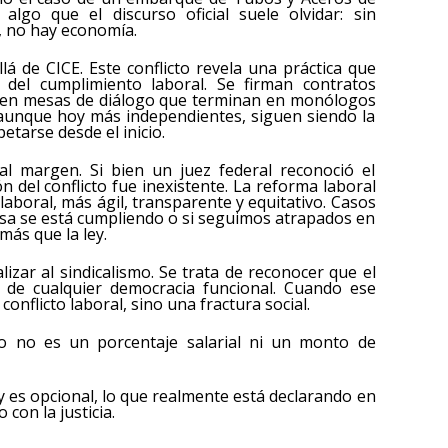
lgo que el discurso oficial suele olvidar: sin
, no hay economía.
á de CICE. Este conflicto revela una práctica que
n del cumplimiento laboral. Se firman contratos
lecen mesas de diálogo que terminan en monólogos
, aunque hoy más independientes, siguen siendo la
etarse desde el inicio.
l margen. Si bien un juez federal reconoció el
n del conflicto fue inexistente. La reforma laboral
aboral, más ágil, transparente y equitativo. Casos
sa se está cumpliendo o si seguimos atrapados en
más que la ley.
lizar al sindicalismo. Se trata de reconocer que el
ar de cualquier democracia funcional. Cuando ese
conflicto laboral, sino una fractura social.
ego no es un porcentaje salarial ni un monto de
y es opcional, lo que realmente está declarando en
con la justicia.