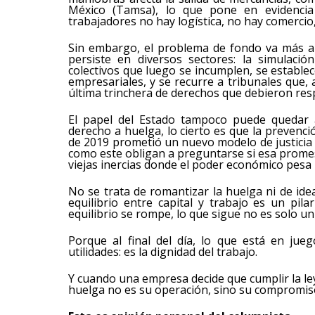
México (Tamsa), lo que pone en evidencia a
trabajadores no hay logística, no hay comercio
Sin embargo, el problema de fondo va más all
persiste en diversos sectores: la simulació
colectivos que luego se incumplen, se estab
empresariales, y se recurre a tribunales que
última trinchera de derechos que debieron resp
El papel del Estado tampoco puede quedar a
derecho a huelga, lo cierto es que la prevenció
de 2019 prometió un nuevo modelo de justicia l
como este obligan a preguntarse si esa prome
viejas inercias donde el poder económico pesa 
No se trata de romantizar la huelga ni de idea
equilibrio entre capital y trabajo es un pil
equilibrio se rompe, lo que sigue no es solo un 
Porque al final del día, lo que está en ju
utilidades: es la dignidad del trabajo.
Y cuando una empresa decide que cumplir la le
huelga no es su operación, sino su compromiso 