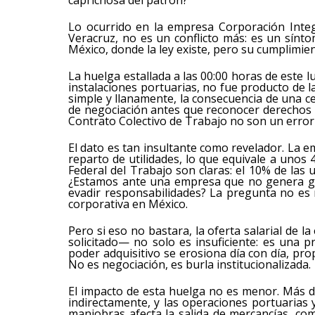
caprichosa del patrón?
Lo ocurrido en la empresa Corporación Integ
Veracruz, no es un conflicto más: es un sínto
México, donde la ley existe, pero su cumplimie
La huelga estallada a las 00:00 horas de este 
instalaciones portuarias, no fue producto de la 
simple y llanamente, la consecuencia de una c
de negociación antes que reconocer derechos b
Contrato Colectivo de Trabajo no son un error 
El dato es tan insultante como revelador. La 
reparto de utilidades, lo que equivale a unos 
Federal del Trabajo son claras: el 10% de las u
¿Estamos ante una empresa que no genera ga
evadir responsabilidades? La pregunta no es 
corporativa en México.
Pero si eso no bastara, la oferta salarial de
solicitado— no solo es insuficiente: es una p
poder adquisitivo se erosiona día con día, pr
No es negociación, es burla institucionalizada.
El impacto de esta huelga no es menor. Más d
indirectamente, y las operaciones portuarias 
maniobras afecta la salida de mercancías, c