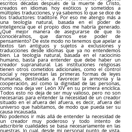
escritos décadas después de la muerte de Cristo,
creados en idiomas hoy exóticos y sometidos a
múltiples traducciones, y ya sabemos lo que se dice de
los traductores: traditore. Por eso me atengo más a
una teología natural, basada en el poder de
inteligencia que el propio dios me habría generado.
¿Qué mejor manera de asegurarse de que lo
conociéramos, que darnos ese poder de
pensamiento? De este modo no tenemos que apelar a
textos tan antiguos y sujetos a exclusiones y
traducciones desde idiomas que ya no entendemos
bien. La teología natural, basada en el raciocinio
humano, basta para entender que debe haber un
creador supranatural. Las instituciones religiosas
tienen otros cometidos adicionales, como el control
social y representan las primeras formas de leyes
humanas, destinadas a favorecer la armonía y la
cooperación, así como la dignidad de las personas,
como noa deja ver León XIV en su primera encíclica.
Todos esto no deja de ser muy valioso, pero no son
necesarias para entender la necesidad de un creador
situado en el afuera del afuera, es decir, afuera del
universo que habitamos, de modo que pueda ser su
causa incausada.
No podemos ir más allá de entender la necesidad de
un creador muy poderoso y todo intento de
adscribirle cualidades se basa necesariamente en las
nuestras, lo cual, desde mi personal punto de vista,