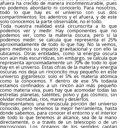
afuera ha crecido de manera inconmensurable, pues
no podemos abordarlo ni conocerlo. Para nosotros,
todo lo que hay es el universo con sus dos
compartimientos: los adentros y el afuera, y de este
solo conocemos la parte observable, no el todo.
Toda nuestra realidad está circunscrita a lo que
podemos ver y medir. Hay componentes que no
podemos ver, como la materia oscura, pero sí la
podemos medir: se calcula que representa el 25%
aproximadamente de todo lo que hay. No la vemos,
pero medimos su impacto gravitacional y con ello la
ubicamos. Otras entidades, como la energía oscura
son aún más escurridizas, sin embargo, se calcula que
representa aproximadamente un 70% de todo lo que
hay en el universo. Estas cifras de la materia y energía
oscuras nos deja un rinconcito muy pequeño en este
universo gigantesco: solo el 5% es materia atómica
como la conocemos. Y dentro de ese 5% todavía
estamos confinados a un rincón aún más pequeño
como materia viva, pues hay que acomodar todas las
estrellas planetas, satélites, polvo y gas cósmico, sin
olvidar montañas, ríos, mares y desiertos.
Representamos una minúscula porción del universo
conocido, pero tenemos la mejor herramienta, hasta
donde sabemos, para conocer el entorno y el interior
de todo lo que tenemos al alcance, sea de la mano
directamente, o a través de un telescopio o de un
microscopio. Los órganos de los sentidos captan