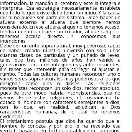
información, la mandan al cerebro y este la integra e
interpreta. Esa estrategia necesariamente establece
que todo lo que existe debe tener un inicio. Y la causa
inicial no puede ser parte del sistema. Debe haber un
afuera externo al afuera que siempre hemos
considerado. En ese afuera, al que no tenemos acceso,
tendría que encontrarse un creador, al que tampoco
tenemos acceso directo, ni conocemos sus
intenciones.
Debe ser un ente supranatural, muy poderoso, capaz
de haber creado nuestro universo con solo unas
cuantas clases de partículas y un puñado de leyes,
tales que tras millones de años han venido a
generarnos como eres inteligentes y autoconscientes,
sin tener que intervenir para corregir ni ajustar el
rumbo. Todas las culturas humanas reconocen uno o
varios seres supranaturales muy poderosos a los que
designan como dios o dioses. Las religiones
monoteístas reconocen un solo dios, rector absoluto,
pues de otro modo habría inconsistencias, que no
vemos. Entre estas religiones, el cristianismo ha
dotado al hombre con caracteres semejantes a dios,
con lo que, en realidad, adjudican a Dios
características humanas, de lo cual no tenemos
evidencias.
El cristianismo postula que dios ha querido que el
hombre lo conozca y por ello le ha revelado esa
verdad, basados en textos notablemente antiguos,