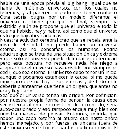
habla de una época previa al big bang, igual que se
habla de múltiples universos, con los cuales no
tenemos, y al parecer, ni podremos tener contacto.
Otra teoría pugna por un modelo diferente: el
universo no tiene principio ni final, siempre ha
existido y aún se propone que el universo e todo lo
que ha habido, hay y habrá, así como que el universo
es lo que hay ahí y nada más.
Nuestra actividad cerebral creo que se rebela ante la
idea de eternidad: no puede haber un universo
eterno, así no pensamos los humanos. Podría
aducirse que se trata de una situación única y extrema
y que solo el universo puede detentar esa eternidad,
pero esta postura no resuelve nada. Me niego a
aceptar que el universo haya existido por siempre, es
decir, que sea eterno. El universo debe tener un inicio,
aunque o podamos establecer la causa, sí me queda
muy claro que no hay cosas eternas y de todo ente
debería plantearme que tiene un origen, que antes no
era y llegó a ser.
Sea que el universo tenga un origen. Por definición,
por nuestra propia forma de pensar, la causa debe
ser externa al ente en cuestión, de otro modo, sería
auto-ocasionado y eso tampoco encaja muy bien con
nuestra manera de pensar. Entonces, tendría que
haber una capa externa al afuera que hasta ahora
hemos manejado, y por fuerza, se ubicaría fuera de
este universo y de todos cuantos pudieran existir. El