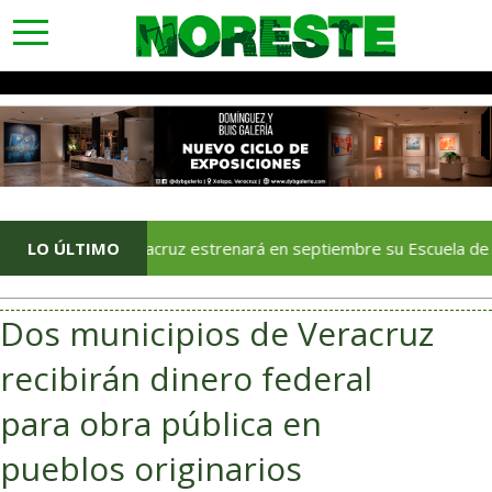
toggle
navigation
LO ÚLTIMO
Veracruz estrenará en septiembre su Escuela de Servicios 
Dos municipios de Veracruz
recibirán dinero federal
para obra pública en
pueblos originarios