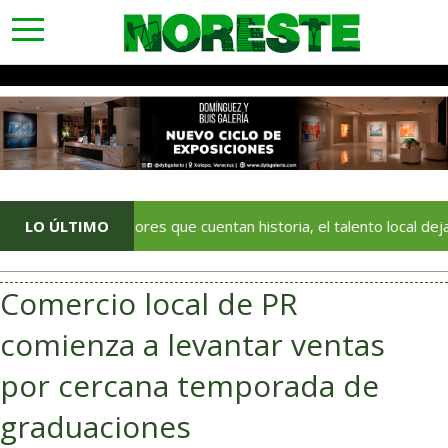
toggle
navigation
Con colores que cuentan historia, el talento local deja huella en
LO ÚLTIMO
Comercio local de PR
comienza a levantar ventas
por cercana temporada de
graduaciones