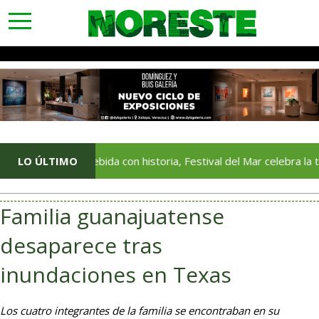
toggle
navigation
LO ÚLTIMO
Una bebida con historia, Festival del Mar celebra la tradición
Familia guanajuatense
desaparece tras
inundaciones en Texas
Los cuatro integrantes de la familia se encontraban en su