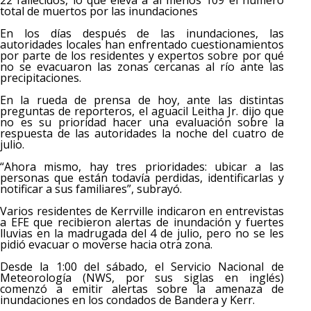
22 fallecidos, lo que eleva a al menos 109 el número
total de muertos por las inundaciones
En los días después de las inundaciones, las
autoridades locales han enfrentado cuestionamientos
por parte de los residentes y expertos sobre por qué
no se evacuaron las zonas cercanas al río ante las
precipitaciones.
En la rueda de prensa de hoy, ante las distintas
preguntas de reporteros, el aguacil Leitha Jr. dijo que
no es su prioridad hacer una evaluación sobre la
respuesta de las autoridades la noche del cuatro de
julio.
“Ahora mismo, hay tres prioridades: ubicar a las
personas que están todavía perdidas, identificarlas y
notificar a sus familiares”, subrayó.
Varios residentes de Kerrville indicaron en entrevistas
a EFE que recibieron alertas de inundación y fuertes
lluvias en la madrugada del 4 de julio, pero no se les
pidió evacuar o moverse hacia otra zona.
Desde la 1:00 del sábado, el Servicio Nacional de
Meteorología (NWS, por sus siglas en inglés)
comenzó a emitir alertas sobre la amenaza de
inundaciones en los condados de Bandera y Kerr.