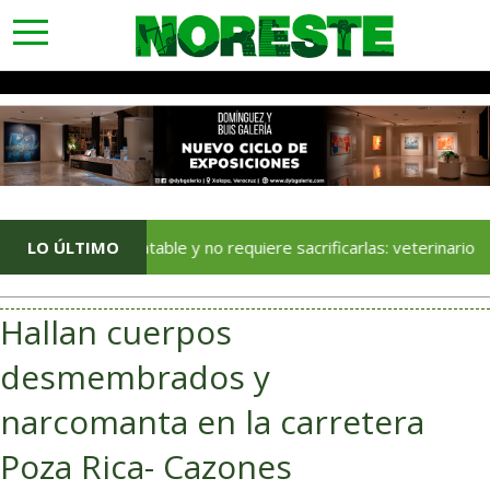
toggle
navigation
s es tratable y no requiere sacrificarlas: veterinario
LO ÚLTIMO
Hallan cuerpos
desmembrados y
narcomanta en la carretera
Poza Rica- Cazones