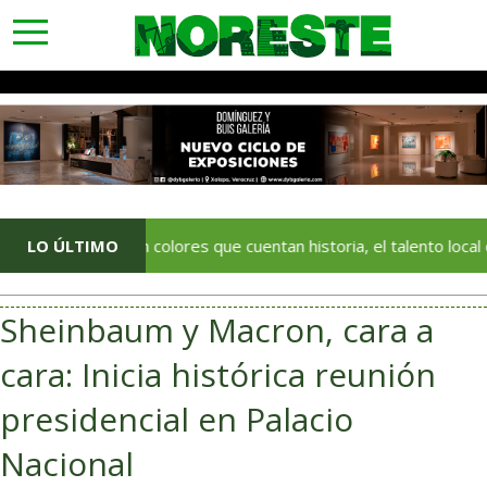
toggle
navigation
LO ÚLTIMO
Con colores que cuentan historia, el talento local deja hue
Sheinbaum y Macron, cara a
cara: Inicia histórica reunión
presidencial en Palacio
Nacional