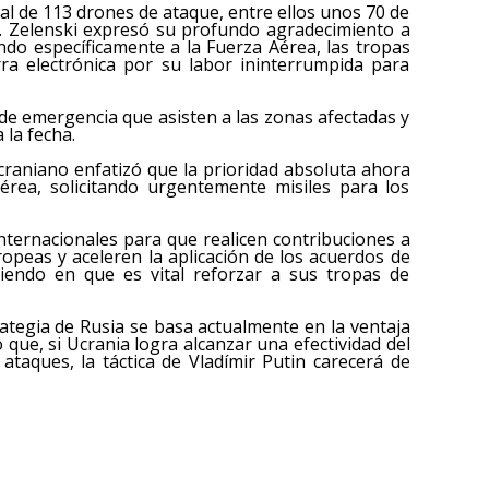
otal de 113 drones de ataque, entre ellos unos 70 de
os. Zelenski expresó su profundo agradecimiento a
do específicamente a la Fuerza Aérea, las tropas
rra electrónica por su labor ininterrumpida para
 de emergencia que asisten a las zonas afectadas y
 la fecha.
ucraniano enfatizó que la prioridad absoluta ahora
érea, solicitando urgentemente misiles para los
internacionales para que realicen contribuciones a
uropeas y aceleren la aplicación de los acuerdos de
tiendo en que es vital reforzar a sus tropas de
ategia de Rusia se basa actualmente en la ventaja
 que, si Ucrania logra alcanzar una efectividad del
 ataques, la táctica de Vladímir Putin carecerá de