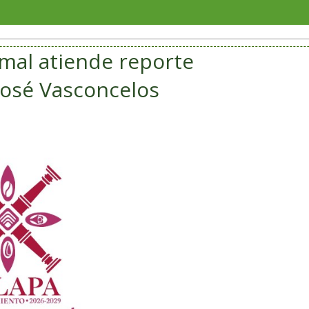
Soriana
imal atiende reporte
José Vasconcelos