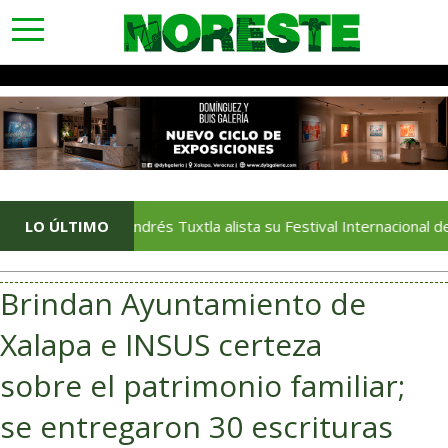
toggle
navigation
LO ÚLTIMO
San Andrés Tuxtla alista su Festival Internacional de Globos 
Brindan Ayuntamiento de
Xalapa e INSUS certeza
sobre el patrimonio familiar;
se entregaron 30 escrituras