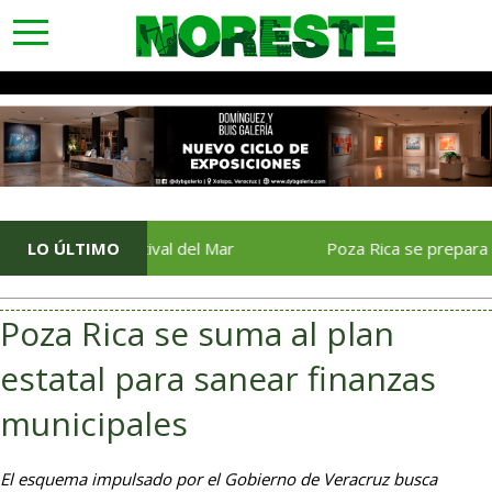
toggle
navigation
ión del Festival del Mar
LO ÚLTIMO
Poza Rica se prepara para una
Poza Rica se suma al plan
estatal para sanear finanzas
municipales
El esquema impulsado por el Gobierno de Veracruz busca