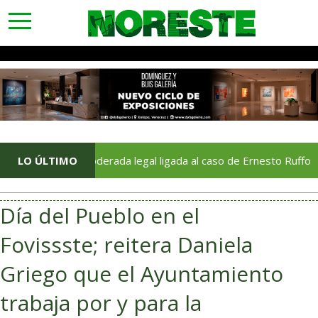
toggle
navigation
ae apoderada legal ligada al caso de Ernesto Ruffo
LO ÚLTIMO
De
Día del Pueblo en el
Fovissste; reitera Daniela
Griego que el Ayuntamiento
trabaja por y para la