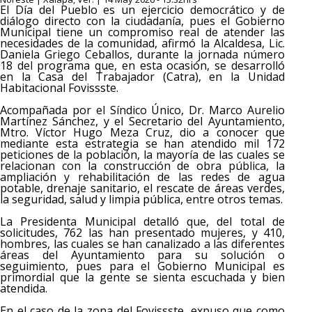
El Día del Pueblo es un ejercicio democrático y de
diálogo directo con la ciudadanía, pues el Gobierno
Municipal tiene un compromiso real de atender las
necesidades de la comunidad, afirmó la Alcaldesa, Lic.
Daniela Griego Ceballos, durante la jornada número
18 del programa que, en esta ocasión, se desarrolló
en la Casa del Trabajador (Catra), en la Unidad
Habitacional Fovissste.
Acompañada por el Síndico Único, Dr. Marco Aurelio
Martínez Sánchez, y el Secretario del Ayuntamiento,
Mtro. Víctor Hugo Meza Cruz, dio a conocer que
mediante esta estrategia se han atendido mil 172
peticiones de la población, la mayoría de las cuales se
relacionan con la construcción de obra pública, la
ampliación y rehabilitación de las redes de agua
potable, drenaje sanitario, el rescate de áreas verdes,
la seguridad, salud y limpia pública, entre otros temas.
La Presidenta Municipal detalló que, del total de
solicitudes, 762 las han presentado mujeres, y 410,
hombres, las cuales se han canalizado a las diferentes
áreas del Ayuntamiento para su solución o
seguimiento, pues para el Gobierno Municipal es
primordial que la gente se sienta escuchada y bien
atendida.
En el caso de la zona del Fovissste, expuso que como