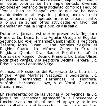
en otras colonias se han implementado diversas
acciones en beneficio de la sociedad, como los Tequios
“Por el bien de Xalapa”, con lo que se ha dado
mantenimiento al espacio público, mejorado la
imagen urbana y recuperado áreas de esparcimiento,
a lo que se suman otras actividades en favor del
bienestar animal, la limpia pública y la salud.
Durante la jornada estuvieron presentes la Regidora
Primera, Lic. Diana Julieta Aguilar Ortega; el Regidor
Segundo, Lic. Axel Fernández Cambambia; la Regidora
Tercera, Mtra. Susan Liliana Morales Segura; el
Regidor Cuarto, Lic. Alfonso Osegueda Cruz; la
Regidora Quinta, Dra. Raquel Rosalía Castañeda
González; el Regidor Décimo Primero, Lic. Dalos Ulises
Rodríguez Vargas, y la Regidora Décima Tercera, Lic.
Priscila Nataly Labastida Vega.
Además, el Presidente del Patronato de la Catra, Lic.
Miguel Ángel Martínez Vázquez; la Secretaria, Lic.
Jaqueline Hernández Hernández; la Tesorera,
Verónica Hernández Loyo, y el Vocal, C. Arturo
Guadarrama.
En representación de las vecinas y los vecinos, la Lic.
Jacqueline Hernández agradeció a la Presidenta y
funcionariado municipal por el apoyo y acciones
desarrolladas en el Fovissste, ya que, tras muchos