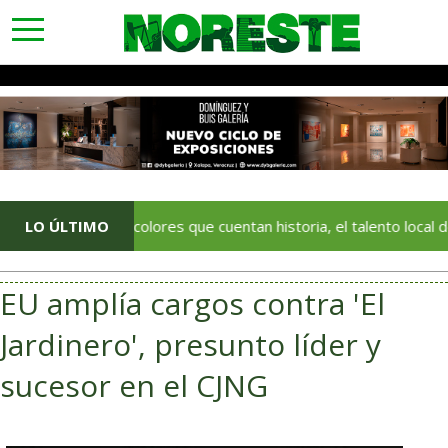
toggle
navigation
LO ÚLTIMO
Con colores que cuentan historia, el talento local deja huella
EU amplía cargos contra 'El
Jardinero', presunto líder y
sucesor en el CJNG