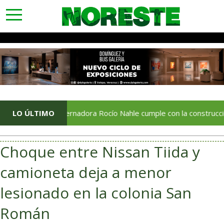
toggle
navigation
LO ÚLTIMO
Gobernadora Rocío Nahle cumple con la construcción del Cent
Choque entre Nissan Tiida y
camioneta deja a menor
lesionado en la colonia San
Román