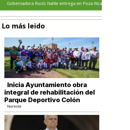
dora Rocío Nahle entrega en Poza Rica apoyos para fortalecer e
Lo más leido
Inicia Ayuntamiento obra
integral de rehabilitación del
Parque Deportivo Colón
Noreste