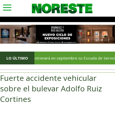
toggle
navigation
Veracruz estrenará en septiembre su Escuela de Servicios Turíst
LO ÚLTIMO
Fuerte accidente vehicular
sobre el bulevar Adolfo Ruiz
Cortines