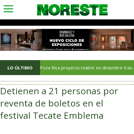
toggle
navigation
Soriana Poza Rica proyecta reabrir en diciembre tras avance d
LO ÚLTIMO
Detienen a 21 personas por
reventa de boletos en el
festival Tecate Emblema