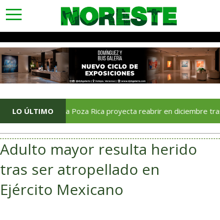
toggle
navigation
LO ÚLTIMO
Soriana Poza Rica proyecta reabrir en diciembre tras avance
Adulto mayor resulta herido
tras ser atropellado en
Ejército Mexicano