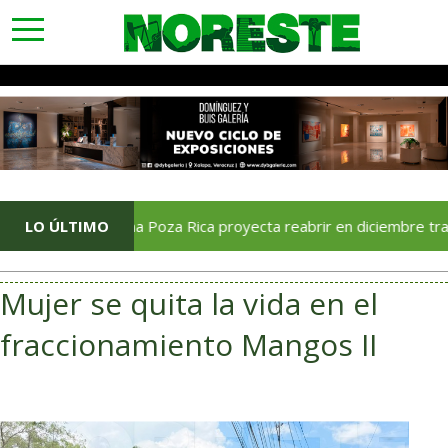
toggle
navigation
Soriana Poza Rica proyecta reabrir en diciembre tras avance 
LO ÚLTIMO
Mujer se quita la vida en el
fraccionamiento Mangos II