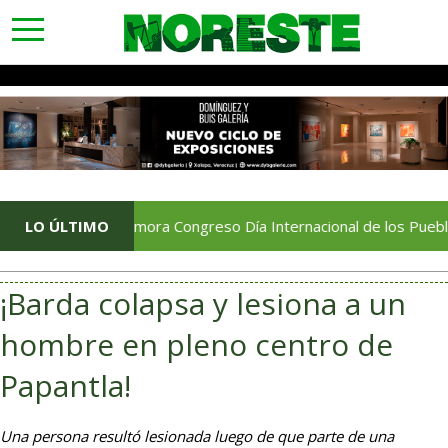
toggle
navigation
Conmemora Congreso Día Internacional de los Pueblos Indígen
LO ÚLTIMO
¡Barda colapsa y lesiona a un
hombre en pleno centro de
Papantla!
Una persona resultó lesionada luego de que parte de una