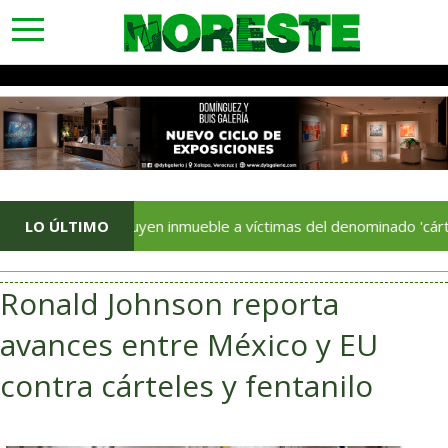
toggle
navigation
Restituyen inmueble a víctimas del denominado 'cártel inmobil
LO ÚLTIMO
Ronald Johnson reporta
avances entre México y EU
contra cárteles y fentanilo