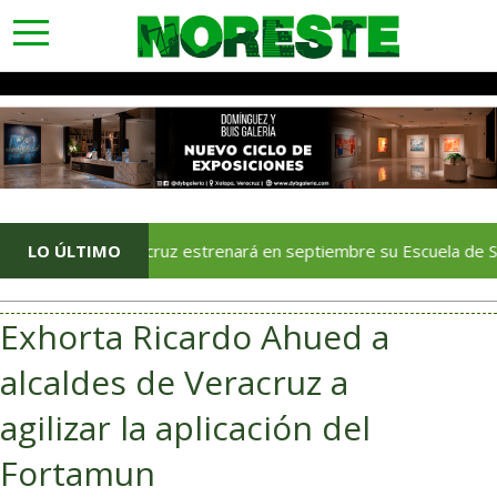
toggle
navigation
LO ÚLTIMO
Veracruz estrenará en septiembre su Escuela de Servicios
Exhorta Ricardo Ahued a
alcaldes de Veracruz a
agilizar la aplicación del
Fortamun