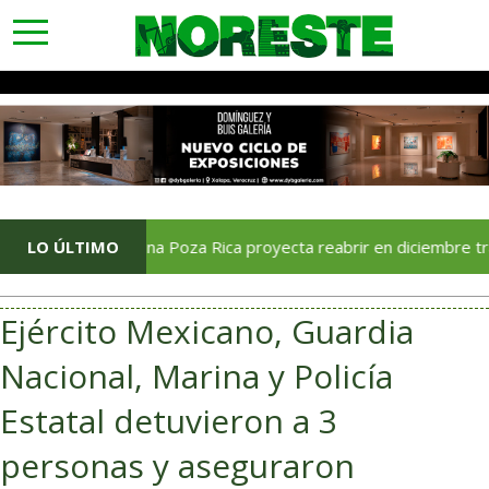
toggle
navigation
LO ÚLTIMO
Soriana Poza Rica proyecta reabrir en diciembre tras avance
Ejército Mexicano, Guardia
Nacional, Marina y Policía
Estatal detuvieron a 3
personas y aseguraron