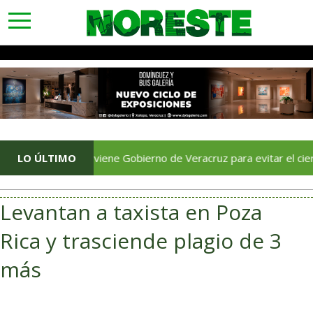
toggle
navigation
LO ÚLTIMO
Interviene Gobierno de Veracruz para evitar el cierre del i
Levantan a taxista en Poza
Rica y trasciende plagio de 3
más