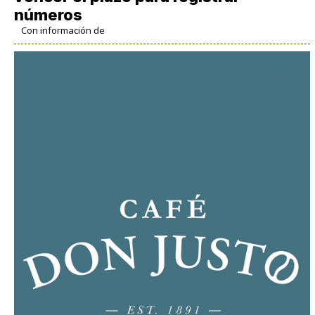
números
Con información de