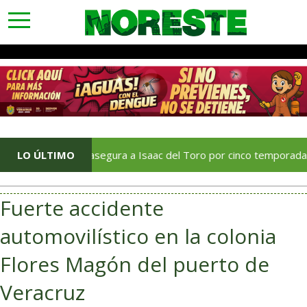
toggle
navigation
rates asegura a Isaac del Toro por cinco temporadas más
LO ÚLTIMO
Fuerte accidente
automovilístico en la colonia
Flores Magón del puerto de
Veracruz