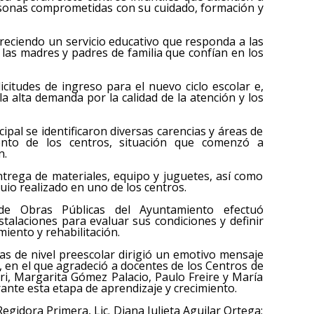
ersonas comprometidas con su cuidado, formación y
freciendo un servicio educativo que responda a las
 las madres y padres de familia que confían en los
icitudes de ingreso para el nuevo ciclo escolar e,
la alta demanda por la calidad de la atención y los
ipal se identificaron diversas carencias y áreas de
ento de los centros, situación que comenzó a
n.
ntrega de materiales, equipo y juguetes, así como
io realizado en uno de los centros.
 de Obras Públicas del Ayuntamiento efectuó
stalaciones para evaluar sus condiciones y definir
iento y rehabilitación.
s de nivel preescolar dirigió un emotivo mensaje
en el que agradeció a docentes de los Centros de
ri, Margarita Gómez Palacio, Paulo Freire y María
nte esta etapa de aprendizaje y crecimiento.
egidora Primera, Lic. Diana Julieta Aguilar Ortega;